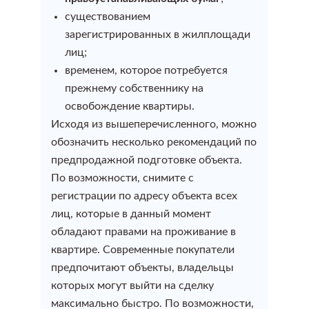
Услуги кадастрового инженера
Согласование перепланировки
Узаконить реконструкцию
существованием
Регистрация строения
зарегистрированных в жилплощади
Акт технического обследования
лиц;
Узаконить в комиссии ГЗК
Регистрация гаража
временем, которое потребуется
Заключение кадастрового инженера
прежнему собственнику на
Узаконить садовый дом
освобождение квартиры.
Регистрация бани
Исходя из вышеперечисленного, можно
Схема земельного участка на кадастровом плане
Узаконить дачный дом
обозначить несколько рекомендаций по
Регистрация дома
предпродажной подготовке объекта.
План участка (кадастровый, ситуационный)
По возможности, снимите с
Узаконить дом без разрешения
Помощь при отказе в регистрации права
регистрации по адресу объекта всех
Топографическая съемка
собственности
лиц, которые в данный момент
Узаконить пристройку к дому
обладают правами на проживание в
квартире. Современные покупатели
Оформление сделки купли-продажи
Технический план
Узаконить гараж
предпочитают объекты, владельцы
недвижимости
которых могут выйти на сделку
максимально быстро. По возможности,
Узаконить баню
Технический план