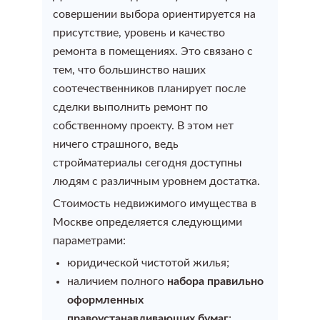
Оформить баню
совершении выбора ориентируется на
Технический план после перепланировки
Раздел земельного участка (размежевание)
Уведомление о завершении строительства
присутствие, уровень и качество
ремонта в помещениях. Это связано с
Оформление строений на участке
Узаконить перепланировку нежилого помещения
тем, что большинство наших
Межевание земельного участка под
Уведомление о планируемой реконструкции
соотечественников планирует после
многоквартирным жилым домом (Уточнение границ)
Оформление земельного участка
Узаконить перепланировку в здании
сделки выполнить ремонт по
Градостроительный план земельного участка (ГПЗУ)
собственному проекту. В этом нет
Объединение земельных участков
Оформление дома
Согласование перепланировки в Мосжилинспекции
ничего страшного, ведь
Ввод объекта в эксплуатацию
стройматериалы сегодня доступны
Перераспределение земельных участков
Восcтановление утраченных документов на
людям с различным уровнем достатка.
Согласование новой входной группы (Устройство
Разрешение на строительство ИЖС
недвижимость
Стоимость недвижимого имущества в
нового выхода)
Увеличение площади земельного участка
Москве определяется следующими
параметрами:
Узаконить строительство
Согласование изменения фасада здания
Регистрация недвижимости
юридической чистотой жилья;
Услуги кадастрового инженера
наличием полного
набора правильно
Узаконить перепланировку квартиры
Узаконить строительство
оформленных
Регистрация недвижимости
правоустанавливающих бумаг
;