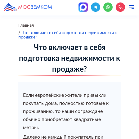
Главная
Что включает в себя подготовка недвижимости к
/
продаже?
Наши услуги
Кадастровые услуги
Что включает в себя
О нас
подготовка недвижимости к
Перепланировка
Оформление перепланировки
Межевание земельного участка
Разрешение на строительство
Оформление недвижимости
Градостроительство
продаже?
помещения
Цены
Узаконить строительство
Межевание земельного участка (Уточнение границ
Разрешение на строительство
Помощь при отказах и приостановках в Росреестре
Градостроительство
Оформление перепланировки помещения
Онлайн услуги
Если европейские жители привыкли
земельного участка)
Оформление недвижимости
покупать дома, полностью готовые к
Уведомление о начале строительства
Оформление недвижимости
Проект на перепланировку
проживанию, то наши сограждане
Новости
Вынос границ в натуру (на местности)
Градостроительство
обычно приобретают квадратные
Изменение вида разрешенного использования
Оформить гараж
Узаконить перепланировку
метры.
Контакты
Составление и оформление межевого плана
земельного участка
Далеко не каждый покупатель при