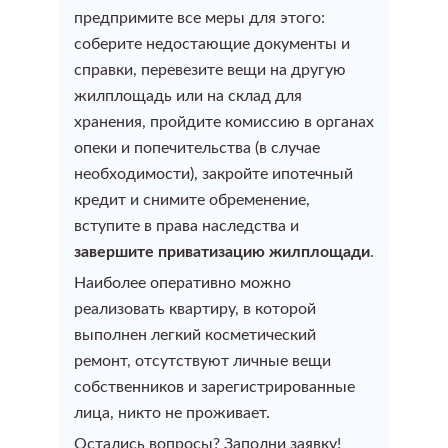
Оформление сделки купли-продажи квартиры
предпримите все меры для этого:
соберите недостающие документы и
Узаконить уже построенный дом
Технический план бани
Оформление сделки купли-продажи дома
справки, перевезите вещи на другую
жилплощадь или на склад для
Узаконить дом на дачном участке
Технический план на гараж
хранения, пройдите комиссию в органах
Оформление сделки купли-продажи земельного
опеки и попечительства (в случае
участка
Узаконить ИЖС
необходимости), закройте ипотечный
Техплан для аренды помещения
кредит и снимите обременение,
Оформление сделки купли-продажи недвижимости
вступите в права наследства и
Строительство без разрешения (Узаконить объект)
Выделить помещение в здании для аренды или
завершите приватизацию жилплощади
.
продажи
Наиболее оперативно можно
реализовать квартиру, в которой
Технический план сооружения
выполнен легкий косметический
ремонт, отсутствуют личные вещи
Подготовка технического плана объекта
собственников и зарегистрированные
лица, никто не проживает.
незавершенного строительства
Остались вопросы? Заполни заявку!