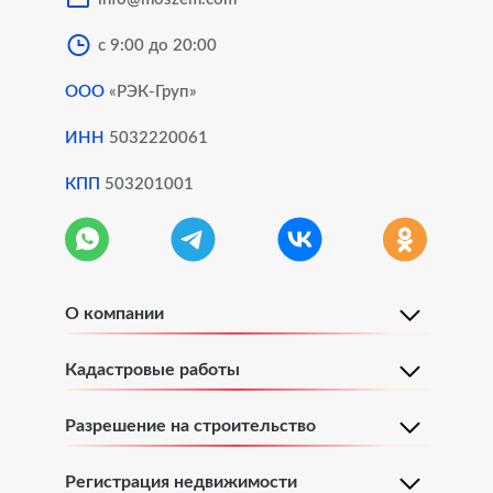
с 9:00 до 20:00
Постановка на кадастровый учет земельного участка
ООО
«РЭК-Груп»
Поэтажный план и экспликация объекта
ИНН
5032220061
КПП
503201001
Поэтажный план и экспликация квартиры
Поэтажный план и экспликация объекта
О компании
Поэтажный план и экспликация дома
Кадастровые работы
Поэтажный план и экспликация здания
Разрешение на строительство
Поэтажный план и экспликация помещения
Регистрация недвижимости