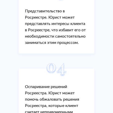
направлений для выполнения работ,
Технический план здания
Представительство в
включают в себя выезд на место со
Росреестре. Юрист может
всем необходимым оборудованием. И
Технический план дома
представлять интересы клиента
вам не придется тратить время и
в Росреестре, что избавит его от
средства на обращение к другим
необходимости самостоятельно
Изготовление технического плана нежилого
специалистам. Ведь в нашем перечне
заниматься этим процессом.
услуг уже есть все виды работ, которые
помещения
может выполнить земельно-
кадастровый инженер.
Технический план квартиры
04
Вы столкнулись со сложностями в
сфере кадастрового учета? Мы найдем
Постановка на кадастровый учет
решение. Профессиональная
Оспаривание решений
организация кадастровых инженеров
Росреестра. Юрист может
обеспечит необходимую поддержку
Постановка на кадастровый учет
помочь обжаловать решения
каждому из своих клиентов. Свяжитесь
Росреестра, которые клиент
с нами, чтобы получить необходимую
Постановка на кадастровый учет дома
считает неправомерными
информацию уже сейчас. И получите