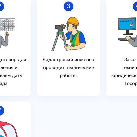
ский план, основываясь на предоставленных Вами
2
3
ктронный документ, подписанный цифровой подписью
его составлением. В случае если Вы заказали услугу «под
дадут пакет документов, в который будет входить
 для внесения сведений о строении в ЕГРН.
ь по номеру телефона, который Вы видите вверху страницы
й связи для получения бесплатной консультации по вопросу
оговор для
Кадастровый инженер
Зака
ления и
проводит технические
технич
ваем дату
работы
юридическ
зда
Госо
7