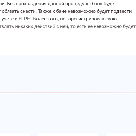
ии. Без прохождения данной процедуры баня будет
т обязать снести. Также к бане невозможно будет подвести
 учете в ЕГРН. Более того, не зарегистрировав свою
влять никаких действий с ней, то есть ее невозможно будет
документ, который предоставляется в контролирующие
а учет в Росреестре. Этот документ содержит всю основную
ва и имеет юридическую силу.
екстовой и графической. Текстовая часть носит описательный
 сведения о собственнике, технические характеристики и
на баня. В графической части отображается схема
же план постройки с контурами.
и на участке ИЖС в кадастровой компании МОСЗЕМКОМ.
хплан в соответствии со всеми действующими
 законодательством к составлению документа данного