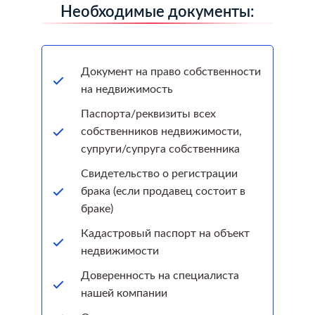
дипломированные специалисты
Необходимые документы:
помогут оформить сделку купли-
продажи недвижимости: подготовят
пакет документов, которые
Документ на право собственности
необходимы для проведения сделок,
на недвижимость
подробно проконсультируют Вас,
соберут недостающие документы и
Паспорта/реквизиты всех
направят их в Федеральную службу
собственников недвижимости,
государственной регистрации, получат
супруги/супруга собственника
зарегистрированные договоры и
Свидетельство о регистрации
свидетельства.
брака (если продавец состоит в
браке)
Кадастровый паспорт на объект
недвижимости
Доверенность на специалиста
нашей компании