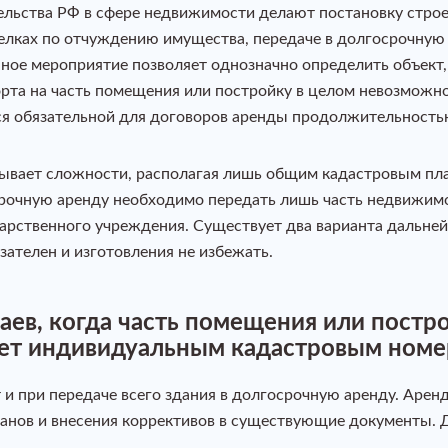
ьства РФ в сфере недвижимости делают постановку строе
елках по отчуждению имущества, передаче в долгосрочную
ное мероприятие позволяет однозначно определить объект, 
орта на часть помещения или постройку в целом невозможн
ся обязательной для договоров аренды продолжительностью
ывает сложности, располагая лишь общим кадастровым пл
осрочную аренду необходимо передать лишь часть недвижимо
дарственного учреждения. Существует два варианта дальне
зателен и изготовления не избежать.
аев, когда часть помещения или постр
ает индивидуальным кадастровым ном
и при передаче всего здания в долгосрочную аренду. Арен
ланов и внесения коррективов в существующие документы. 