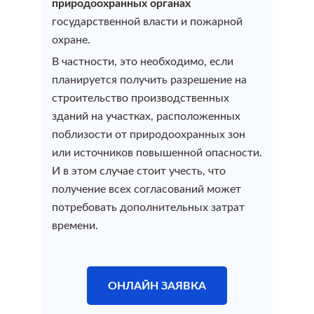
природоохранных органах
государственной власти и пожарной
Постановка на кадастровый учет земельного участка
охране.
В частности, это необходимо, если
планируется получить разрешение на
Поэтажный план и экспликация объекта
строительство производственных
зданий на участках, расположенных
Поэтажный план и экспликация квартиры
поблизости от природоохранных зон
или источников повышенной опасности.
И в этом случае стоит учесть, что
Поэтажный план и экспликация объекта
получение всех согласований может
потребовать дополнительных затрат
Поэтажный план и экспликация дома
времени.
Поэтажный план и экспликация здания
ОНЛАЙН ЗАЯВКА
Поэтажный план и экспликация помещения