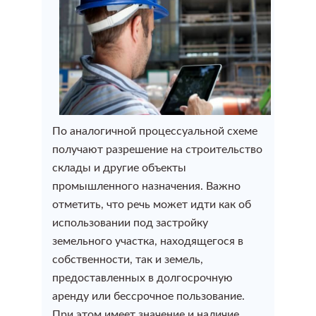
Услуги кадастрового инженера
Согласование перепланировки
Узаконить реконструкцию
Регистрация строения
Акт технического обследования
Узаконить в комиссии ГЗК
Регистрация гаража
Заключение кадастрового инженера
Узаконить садовый дом
Регистрация бани
Схема земельного участка на кадастровом плане
По аналогичной процессуальной схеме
Узаконить дачный дом
получают разрешение на строительство
Регистрация дома
склады и другие объекты
План участка (кадастровый, ситуационный)
Узаконить дом без разрешения
промышленного назначения. Важно
Помощь при отказе в регистрации права
отметить, что речь может идти как об
Топографическая съемка
собственности
использовании под застройку
Узаконить пристройку к дому
земельного участка, находящегося в
собственности, так и земель,
Оформление сделки купли-продажи
Технический план
Узаконить гараж
предоставленных в долгосрочную
недвижимости
аренду или бессрочное пользование.
Узаконить баню
Технический план
При этом имеет значение и наличие