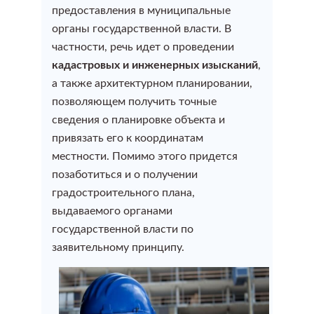
Оформить баню
предоставления в муниципальные
Технический план после перепланировки
органы государственной власти. В
Раздел земельного участка (размежевание)
Уведомление о завершении строительства
частности, речь идет о проведении
Оформление строений на участке
Узаконить перепланировку нежилого помещения
кадастровых и инженерных изысканий
,
Межевание земельного участка под
Уведомление о планируемой реконструкции
а также архитектурном планировании,
многоквартирным жилым домом (Уточнение границ)
Оформление земельного участка
Узаконить перепланировку в здании
позволяющем получить точные
Градостроительный план земельного участка (ГПЗУ)
сведения о планировке объекта и
Объединение земельных участков
Оформление дома
привязать его к координатам
Согласование перепланировки в Мосжилинспекции
Ввод объекта в эксплуатацию
местности. Помимо этого придется
позаботиться и о получении
Перераспределение земельных участков
Восcтановление утраченных документов на
Согласование новой входной группы (Устройство
градостроительного плана,
Разрешение на строительство ИЖС
недвижимость
нового выхода)
выдаваемого органами
Увеличение площади земельного участка
государственной власти по
Узаконить строительство
Согласование изменения фасада здания
заявительному принципу.
Регистрация недвижимости
Услуги кадастрового инженера
Узаконить перепланировку квартиры
Узаконить строительство
Регистрация недвижимости