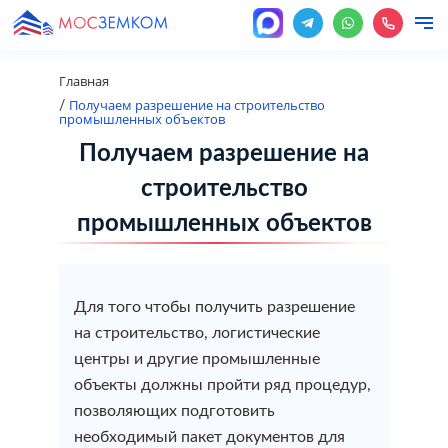
Главная
Получаем разрешение на строительство
/
промышленных объектов
Наши услуги
Кадастровые услуги
Получаем разрешение на
О нас
строительство
Перепланировка
Оформление перепланировки
Межевание земельного участка
Разрешение на строительство
Оформление недвижимости
Градостроительство
промышленных объектов
помещения
Цены
Узаконить строительство
Межевание земельного участка (Уточнение границ
Разрешение на строительство
Помощь при отказах и приостановках в Росреестре
Градостроительство
Оформление перепланировки помещения
Онлайн услуги
Для того чтобы получить разрешение
земельного участка)
Оформление недвижимости
на строительство, логистические
Уведомление о начале строительства
Оформление недвижимости
Проект на перепланировку
центры и другие промышленные
Новости
Вынос границ в натуру (на местности)
Градостроительство
объекты должны пройти ряд процедур,
Изменение вида разрешенного использования
Оформить гараж
Узаконить перепланировку
позволяющих подготовить
Контакты
Составление и оформление межевого плана
земельного участка
необходимый пакет документов для