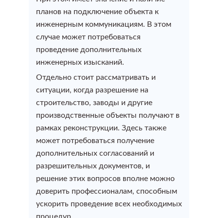
Оформление сделки купли-продажи квартиры
планов на подключение объекта к
инженерным коммуникациям. В этом
Узаконить уже построенный дом
Технический план бани
Оформление сделки купли-продажи дома
случае может потребоваться
проведение дополнительных
Узаконить дом на дачном участке
Технический план на гараж
Оформление сделки купли-продажи земельного
инженерных изысканий.
участка
Отдельно стоит рассматривать и
Узаконить ИЖС
Техплан для аренды помещения
ситуации, когда разрешение на
строительство, заводы и другие
Оформление сделки купли-продажи недвижимости
Строительство без разрешения (Узаконить объект)
производственные объекты получают в
Выделить помещение в здании для аренды или
рамках реконструкции. Здесь также
продажи
может потребоваться получение
дополнительных согласований и
Технический план сооружения
разрешительных документов, и
решение этих вопросов вполне можно
Подготовка технического плана объекта
доверить профессионалам, способным
незавершенного строительства
ускорить проведение всех необходимых
процедур.