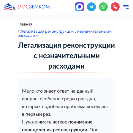
Главная
Легализация реконструкции с незначительными
/
расходами
Наши услуги
Кадастровые услуги
Легализация реконструкции
О нас
с незначительными
Перепланировка
Оформление перепланировки
Межевание земельного участка
Разрешение на строительство
Оформление недвижимости
Градостроительство
расходами
помещения
Цены
Узаконить строительство
Межевание земельного участка (Уточнение границ
Разрешение на строительство
Помощь при отказах и приостановках в Росреестре
Градостроительство
Оформление перепланировки помещения
Онлайн услуги
Мало кто знает ответ на данный
земельного участка)
Оформление недвижимости
вопрос, особенно среди граждан,
Уведомление о начале строительства
Оформление недвижимости
Проект на перепланировку
которых подобная проблема коснулась
Новости
Вынос границ в натуру (на местности)
Градостроительство
в первый раз.
Изменение вида разрешенного использования
Оформить гараж
Узаконить перепланировку
Нужно иметь четкое
понимание
Контакты
Составление и оформление межевого плана
земельного участка
определения реконструкции
. Оно