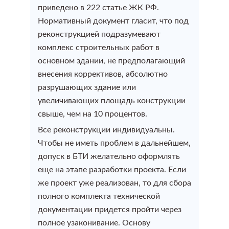
Оформить баню
приведено в 222 статье ЖК РФ.
Технический план после перепланировки
Нормативный документ гласит, что под
Раздел земельного участка (размежевание)
Уведомление о завершении строительства
реконструкцией подразумевают
Оформление строений на участке
Узаконить перепланировку нежилого помещения
комплекс строительных работ в
Межевание земельного участка под
Уведомление о планируемой реконструкции
основном здании, не предполагающий
многоквартирным жилым домом (Уточнение границ)
Оформление земельного участка
Узаконить перепланировку в здании
внесения коррективов, абсолютно
Градостроительный план земельного участка (ГПЗУ)
разрушающих здание или
Объединение земельных участков
Оформление дома
увеличивающих площадь конструкции
Согласование перепланировки в Мосжилинспекции
Ввод объекта в эксплуатацию
свыше, чем на 10 процентов.
Перераспределение земельных участков
Восcтановление утраченных документов на
Все реконструкции индивидуальны.
Согласование новой входной группы (Устройство
Чтобы не иметь проблем в дальнейшем,
Разрешение на строительство ИЖС
недвижимость
нового выхода)
допуск в БТИ желательно оформлять
Увеличение площади земельного участка
еще на этапе разработки проекта. Если
Узаконить строительство
Согласование изменения фасада здания
Регистрация недвижимости
же проект уже реализован, то для сбора
полного комплекта технической
Услуги кадастрового инженера
Узаконить перепланировку квартиры
Узаконить строительство
документации придется пройти через
Регистрация недвижимости
полное узаконивание. Основу