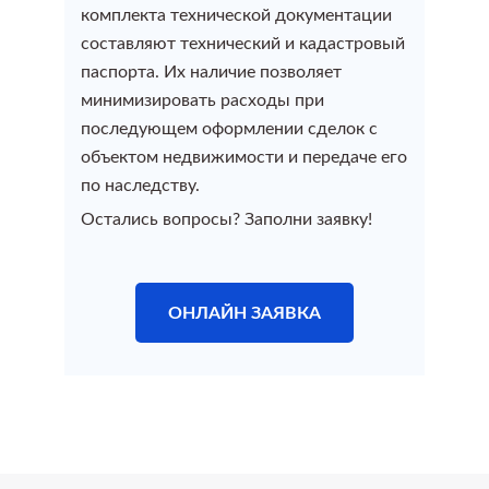
Услуги кадастрового инженера
комплекта технической документации
Согласование перепланировки
Узаконить реконструкцию
Регистрация строения
составляют технический и кадастровый
Акт технического обследования
паспорта. Их наличие позволяет
Узаконить в комиссии ГЗК
минимизировать расходы при
Регистрация гаража
последующем оформлении сделок с
Заключение кадастрового инженера
Узаконить садовый дом
объектом недвижимости и передаче его
Регистрация бани
по наследству.
Схема земельного участка на кадастровом плане
Остались вопросы? Заполни заявку!
Узаконить дачный дом
Регистрация дома
План участка (кадастровый, ситуационный)
Узаконить дом без разрешения
Помощь при отказе в регистрации права
ОНЛАЙН ЗАЯВКА
Топографическая съемка
собственности
Узаконить пристройку к дому
Оформление сделки купли-продажи
Технический план
Узаконить гараж
недвижимости
Узаконить баню
Технический план