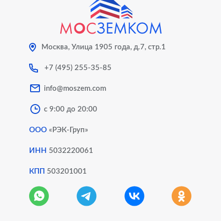
Технический план здания
Технический план дома
Москва, Улица 1905 года, д.7, стр.1
+7 (495) 255-35-85
Изготовление технического плана нежилого
помещения
info@moszem.com
с 9:00 до 20:00
Технический план квартиры
ООО
«РЭК-Груп»
ИНН
5032220061
Постановка на кадастровый учет
КПП
503201001
Постановка на кадастровый учет
Постановка на кадастровый учет дома