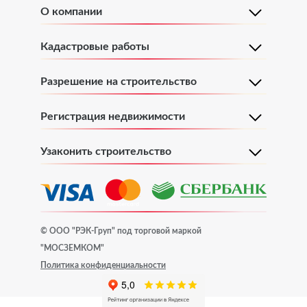
О компании
Постановка на кадастровый учет земельного участка
Кадастровые работы
Разрешение на строительство
Поэтажный план и экспликация объекта
Регистрация недвижимости
Поэтажный план и экспликация квартиры
Узаконить строительство
Поэтажный план и экспликация объекта
Поэтажный план и экспликация дома
© ООО "РЭК-Груп" под торговой маркой
"МОСЗЕМКОМ"
Поэтажный план и экспликация здания
Политика конфиденциальности
Поэтажный план и экспликация помещения