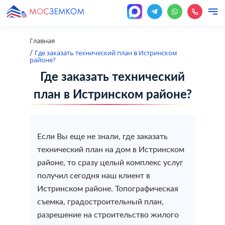
Главная
Где заказать технический план в Истринском
/
районе?
Наши услуги
Кадастровые услуги
Где заказать технический
О нас
план в Истринском районе?
Перепланировка
Оформление перепланировки
Межевание земельного участка
Разрешение на строительство
Оформление недвижимости
Градостроительство
помещения
Цены
Узаконить строительство
Если Вы еще не знали, где заказать
Межевание земельного участка (Уточнение границ
Разрешение на строительство
Помощь при отказах и приостановках в Росреестре
Градостроительство
Оформление перепланировки помещения
технический план на дом в Истринском
Онлайн услуги
земельного участка)
Оформление недвижимости
районе, то сразу целый комплекс услуг
Уведомление о начале строительства
Оформление недвижимости
Проект на перепланировку
получил сегодня наш клиент в
Новости
Вынос границ в натуру (на местности)
Истринском районе. Топографическая
Градостроительство
Изменение вида разрешенного использования
Оформить гараж
съемка, градостроительный план,
Узаконить перепланировку
Контакты
разрешение на строительство жилого
Составление и оформление межевого плана
земельного участка